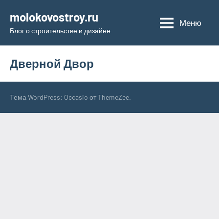
Перейти
molokovostroy.ru
к
Меню
Блог о строительстве и дизайне
содержимому
Дверной Двор
Тема WordPress: Occasio от ThemeZee.