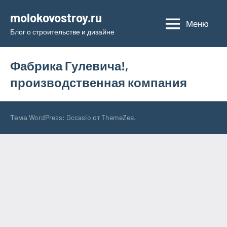
Перейти
molokovostroy.ru
к
Меню
Блог о строительстве и дизайне
содержимому
Фабрика Гулевича!,
производственная компания
Тема WordPress: Occasio от ThemeZee.