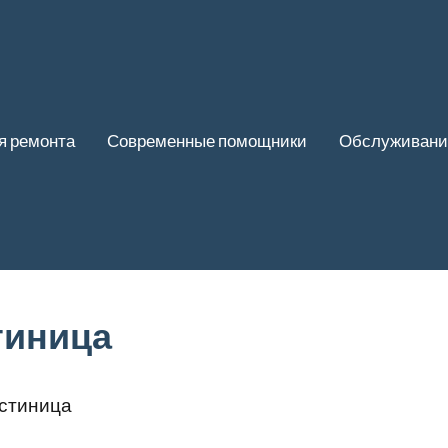
я ремонта
Современные помощники
Обслуживани
тиница
остиница