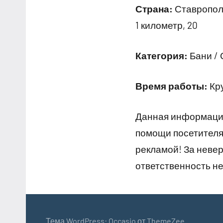
Страна:
Ставрополь
1 километр, 20
Категория:
Бани / 
Время работы:
Кр
Данная информация
помощи посетителям
рекламой! За неве
ответственность не
Тема WordPress: Occasio от ThemeZee.