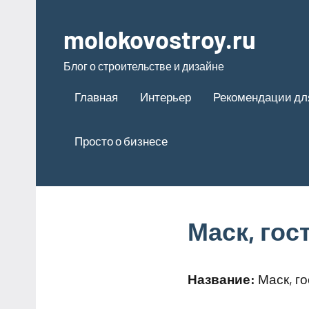
Перейти
к
molokovostroy.ru
содержимому
Блог о строительстве и дизайне
Главная
Интерьер
Рекомендации дл
Просто о бизнесе
Маск, гос
Название:
Маск, г