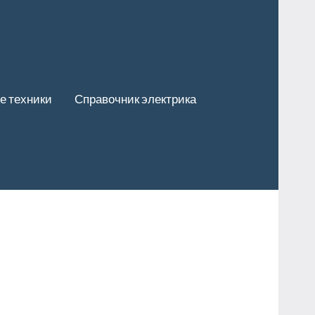
е техники
Справочник электрика