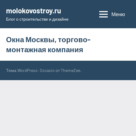
Перейти
molokovostroy.ru
к
Меню
Блог о строительстве и дизайне
содержимому
Окна Москвы, торгово-
монтажная компания
Тема WordPress: Occasio от ThemeZee.