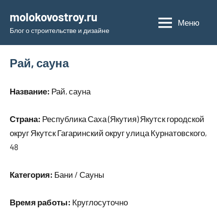
Перейти
molokovostroy.ru
к
Меню
Блог о строительстве и дизайне
содержимому
Рай, сауна
Название:
Рай, сауна
Страна:
Республика Саха (Якутия) Якутск городской
округ Якутск Гагаринский округ улица Курнатовского,
48
Категория:
Бани / Сауны
Время работы:
Круглосуточно