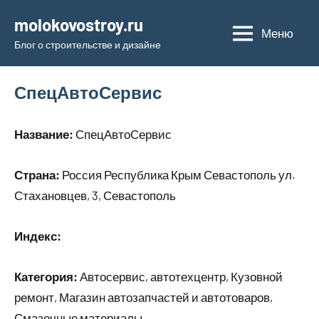
Перейти
molokovostroy.ru
к
Меню
Блог о строительстве и дизайне
содержимому
СпецАвтоСервис
Название:
СпецАвтоСервис
Страна:
Россия Республика Крым Севастополь ул.
Стахановцев, 3, Севастополь
Индекс:
Категория:
Автосервис, автотехцентр, Кузовной
ремонт, Магазин автозапчастей и автотоваров,
Смазочные материалы