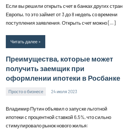
комментариев
Если вы решили открыть счет в банках других стран
Европы, то это займет от 3 до 8 недель со времени
поступления заявления. Открыть счет можно […]
Читать далее
Преимущества, которые может
получить заемщик при
оформлении ипотеки в Росбанке
Просто о бизнесе
24 июля 2023
molokovostro
Нет
комментариев
Владимир Путин объявил о запуске льготной
ипотеки с процентной ставкой 6,5%, что сильно
стимулировало рынок нового жилья: