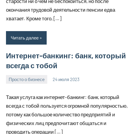
старости ни о чем не беспокоиться, но после
окончания трудовой деятельности пенсии едва
хватает. Кроме того, […]
Читать далее
Интернет-банкинг: банк, который
всегда с тобой
Просто о бизнесе
24 июля 2023
molokovostro
Нет
комментариев
Такая услуга как интернет-банкинг: банк, который
всегда с тобой пользуется огромной популярностью,
потому как большое количество предприятий и
физических лиц предпочитают общаться и
проводить операции […]