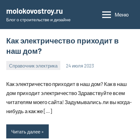
Перейти
molokovostroy.ru
к
Меню
Блог о строительстве и дизайне
содержимому
Как электричество приходит в
наш дом?
Справочник электрика
24 июля 2023
molokovostro
Нет
комментариев
Как электричество приходит в наш дом? Как в наш
дом приходит электричество Здравствуйте всем
читателям моего сайта! Задумывались ли вы когда-
нибудь а как же […]
Читать далее