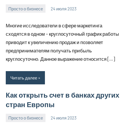
Просто о бизнесе
24 июля 2023
molokovostro
Нет
комментариев
Многие исследователи в сфере маркетинга
сходятся в одном – круглосуточный график работы
приводит к увеличению продаж и позволяет
предпринимателям получать прибыль
круглосуточно. Данное выражение относится […]
Читать далее
Как открыть счет в банках других
стран Европы
Просто о бизнесе
24 июля 2023
molokovostro
Нет