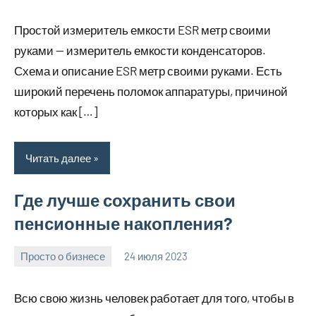
комментариев
Простой измеритель емкости ESR метр своими
руками — измеритель емкости конденсаторов.
Схема и описание ESR метр своими руками. Есть
широкий перечень поломок аппаратуры, причиной
которых как […]
Читать далее
Где лучше сохранить свои
пенсионные накопления?
Просто о бизнесе
24 июля 2023
molokovostro
Нет
комментариев
Всю свою жизнь человек работает для того, чтобы в