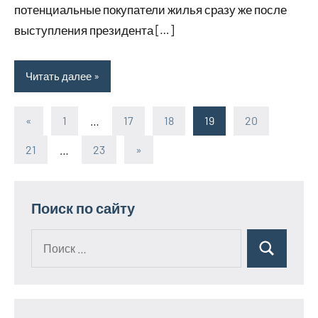
потенциальные покупатели жилья сразу же после
выступления президента […]
Читать далее
«
Предыдущие
1
…
17
18
19
20
Пагинация
записи
21
…
23
Следующие
»
записей
записи
Поиск по сайту
Поиск
Поиск
для: