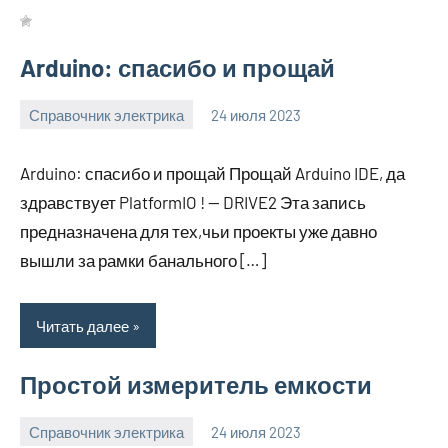
Arduino: спасибо и прощай
Справочник электрика
24 июля 2023
molokovostro
Нет
комментариев
Arduino: спасибо и прощай Прощай Arduino IDE, да
здравствует PlatformIO ! — DRIVE2 Эта запись
предназначена для тех,чьи проекты уже давно
вышли за рамки банального […]
Читать далее
Простой измеритель емкости
Справочник электрика
24 июля 2023
molokovostro
Нет