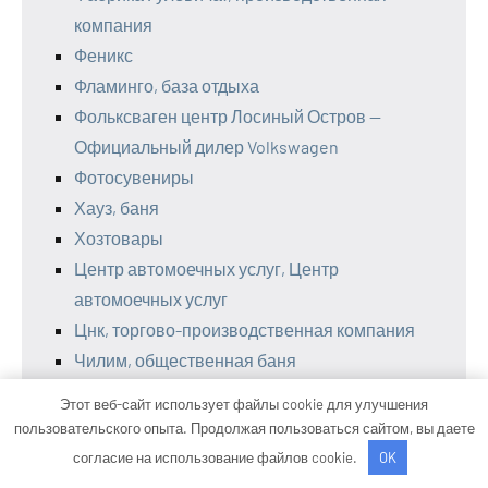
компания
Феникс
Фламинго, база отдыха
Фольксваген центр Лосиный Остров —
Официальный дилер Volkswagen
Фотосувениры
Хауз, баня
Хозтовары
Центр автомоечных услуг, Центр
автомоечных услуг
Цнк, торгово-производственная компания
Чилим, общественная баня
Шикадам, сауна
Этот веб-сайт использует файлы cookie для улучшения
Шиномонтаж
пользовательского опыта. Продолжая пользоваться сайтом, вы даете
Шиномонтаж Грузовой
согласие на использование файлов cookie.
OK
Шиномонтажная мастерская и автомойка,