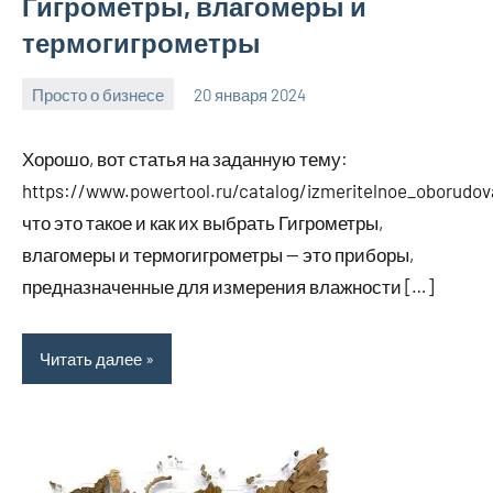
Гигрометры, влагомеры и
термогигрометры
Просто о бизнесе
20 января 2024
Avtor
Нет
комментариев
Хорошо, вот статья на заданную тему:
https://www.powertool.ru/catalog/izmeritelnoe_oborudov
что это такое и как их выбрать Гигрометры,
влагомеры и термогигрометры — это приборы,
предназначенные для измерения влажности […]
Читать далее