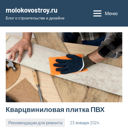
Перейти
molokovostroy.ru
к
Меню
Блог о строительстве и дизайне
содержимому
Кварцвиниловая плитка ПВХ
Рекомендации для ремонта
23 января 2024
Avtor
Нет