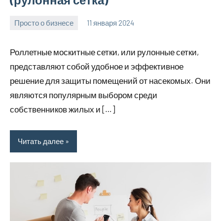
Просто о бизнесе
11 января 2024
Avtor
Нет
комментариев
Роллетные москитные сетки, или рулонные сетки,
представляют собой удобное и эффективное
решение для защиты помещений от насекомых. Они
являются популярным выбором среди
собственников жилых и […]
Читать далее