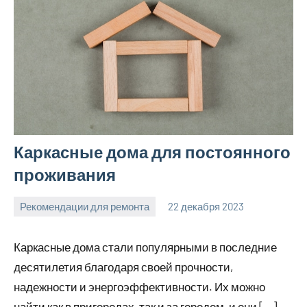
Каркасные дома для постоянного
проживания
Рекомендации для ремонта
22 декабря 2023
Avtor
Нет
комментариев
Каркасные дома стали популярными в последние
десятилетия благодаря своей прочности,
надежности и энергоэффективности. Их можно
найти как в пригородах, так и за городом, и они […]