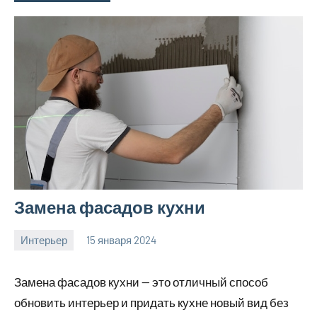
Замена фасадов кухни
Интерьер
15 января 2024
Avtor
Нет
комментариев
Замена фасадов кухни — это отличный способ
обновить интерьер и придать кухне новый вид без