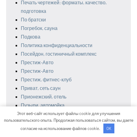
Печать чертежей: форматы, качество,
подготовка
По братски
Погребок, сауна
Подкова
Политика конфиденциальности
Посейдон, гостиничный комплекс
Престиж-Авто
Престиж-Авто
Престиж, фитнес-клуб
Приват, сеть саун
Прионежский, отель
Пузыри, автомойка
Пятница, сауна
Этот веб-сайт использует файлы cookie для улучшения
пользовательского опыта. Продолжая пользоваться сайтом, вы даете
Развал-схождение
согласие на использование файлов cookie.
OK
Развал-схождение