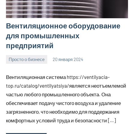
Вентиляционное оборудование
для промышленных
предприятий
Просто о бизнесе
20 января 2024
Avtor
Нет
комментариев
Вентиляционная система https://ventilyacia-
top.ru/catalog/ventilyatsiya/является неотъемлемой
частью любого промышленного объекта. Она
обеспечивает подачу чистого воздуха и удаление
загрязненного, что необходимо для поддержания
комфортных условий труда и безопасности […]