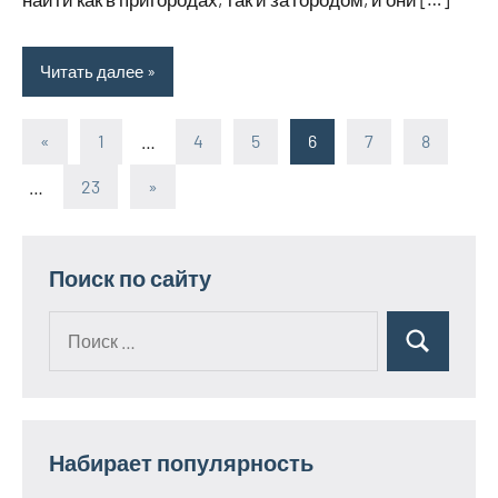
Читать далее
«
Предыдущие
1
…
4
5
6
7
8
Пагинация
записи
…
23
Следующие
»
записей
записи
Поиск по сайту
Поиск
Поиск
для:
Набирает популярность