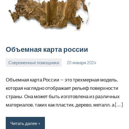
Объемная карта россии
Современные помощники
20 января 2024
Avtor
Нет
комментариев
Объемная карта России — это трехмерная модель,
которая наглядно отображает рельеф поверхности
страны. Она может быть изготовлена из различных
материалов, таких как пластик, дерево, металл, а […]
Читать далее