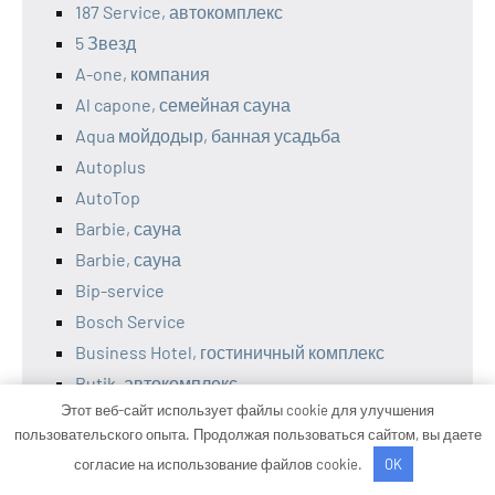
187 Service, автокомплекс
5 Звезд
A-one, компания
Al capone, семейная сауна
Aqua мойдодыр, банная усадьба
Autoplus
AutoTop
Barbie, сауна
Barbie, сауна
Bip-service
Bosch Service
Business Hotel, гостиничный комплекс
Butik, автокомплекс
Этот веб-сайт использует файлы cookie для улучшения
Car_Wash55, автомойка
пользовательского опыта. Продолжая пользоваться сайтом, вы даете
Chicago, автомойка
согласие на использование файлов cookie.
OK
Club-office, массажно-оздоровительный