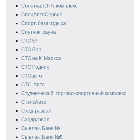
Солотча, СПА-комплекс
СпецАвтоСервис
Спорт, база отдыха
Спутник, сауна
СТО 57
СТО Бор
СТО на К. Маркса
СТО Родник
СТОавто
СТС-Авто
Студенческий, торгово-спортивный комплекс
СтэлсАвто
Сход-развал
Сходразвал
Сывлах, Баня №1
Сывлах, Баня №5