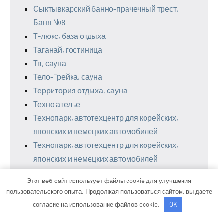
Сыктывкарский банно-прачечный трест,
Баня №8
Т-люкс, база отдыха
Таганай, гостиница
Тв, сауна
Тело-Грейка, сауна
Территория отдыха, сауна
Техно ателье
Технопарк, автотехцентр для корейских,
японских и немецких автомобилей
Технопарк, автотехцентр для корейских,
японских и немецких автомобилей
Товары для дома
Этот веб-сайт использует файлы cookie для улучшения
Точка ремонта
пользовательского опыта. Продолжая пользоваться сайтом, вы даете
Три Д: Дом, Дача, Добро
согласие на использование файлов cookie.
OK
У трамплина, баня