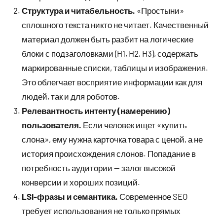
Структура и читабельность.
«Простыни»
сплошного текста никто не читает. Качественный
материал должен быть разбит на логические
блоки с подзаголовками (H1, H2, H3), содержать
маркированные списки, таблицы и изображения.
Это облегчает восприятие информации как для
людей, так и для роботов.
Релевантность интенту (намерению)
пользователя.
Если человек ищет «купить
слона», ему нужна карточка товара с ценой, а не
история происхождения слонов. Попадание в
потребность аудитории — залог высокой
конверсии и хороших позиций.
LSI-фразы и семантика.
Современное SEO
требует использования не только прямых