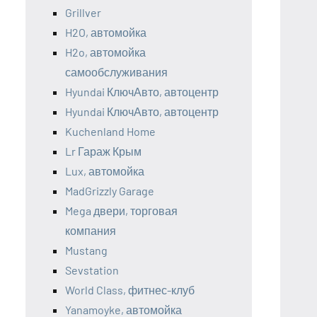
Grillver
H2O, автомойка
H2o, автомойка
самообслуживания
Hyundai КлючАвто, автоцентр
Hyundai КлючАвто, автоцентр
Kuchenland Home
Lr Гараж Крым
Lux, автомойка
MadGrizzly Garage
Mega двери, торговая
компания
Mustang
Sevstation
World Class, фитнес-клуб
Yanamoyke, автомойка