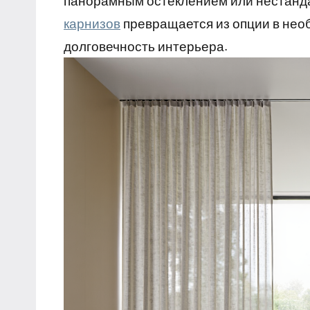
панорамным остеклением или нестанд
карнизов
превращается из опции в нео
долговечность интерьера.