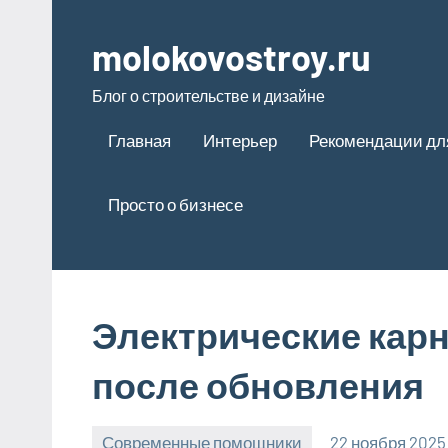
Перейти
к
molokovostroy.ru
содержимому
Блог о строительстве и дизайне
Главная
Интерьер
Рекомендации дл
Просто о бизнесе
Электрические карн
после обновления
Современные помощники
22 ноября 2025