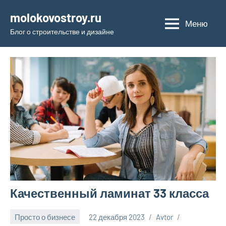
Перейти
molokovostroy.ru
к
Меню
Блог о строительстве и дизайне
содержимому
Качественный ламинат 33 класса
Просто о бизнесе
22 декабря 2023
Avtor