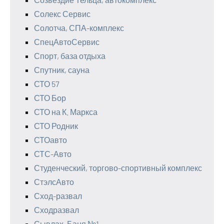
Солекс Сервис
Солотча, СПА-комплекс
СпецАвтоСервис
Спорт, база отдыха
Спутник, сауна
СТО 57
СТО Бор
СТО на К. Маркса
СТО Родник
СТОавто
СТС-Авто
Студенческий, торгово-спортивный комплекс
СтэлсАвто
Сход-развал
Сходразвал
Сывлах, Баня №1