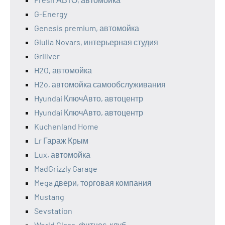
G-Energy
Genesis premium, автомойка
Giulia Novars, интерьерная студия
Grillver
H2O, автомойка
H2o, автомойка самообслуживания
Hyundai КлючАвто, автоцентр
Hyundai КлючАвто, автоцентр
Kuchenland Home
Lr Гараж Крым
Lux, автомойка
MadGrizzly Garage
Mega двери, торговая компания
Mustang
Sevstation
World Class, фитнес-клуб