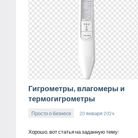
Гигрометры, влагомеры и
термогигрометры
Просто о бизнесе
20 января 2024
Avtor
Нет
комментариев
Хорошо, вот статья на заданную тему: