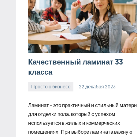
Качественный ламинат 33
класса
Просто о бизнесе
22 декабря 2023
Avtor
Нет
комментариев
Ламинат – это практичный и стильный матер
для отделки пола, который с успехом
используется в жилых и коммерческих
помещениях. При выборе ламината важную