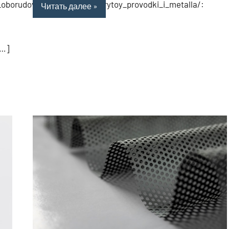
_oborudovanie/detektory_skrytoy_provodki_i_metalla/:
Читать далее
[…]