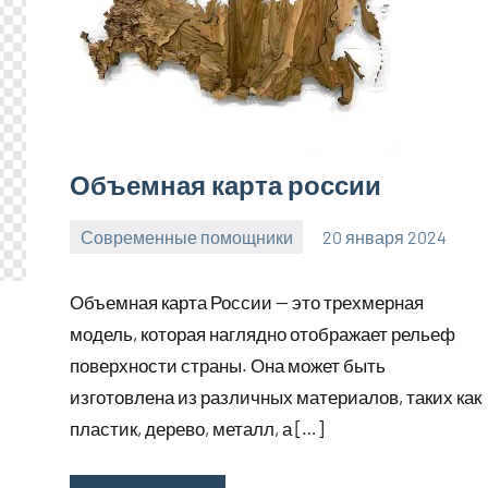
Объемная карта россии
Современные помощники
20 января 2024
Avtor
Нет
комментариев
Объемная карта России — это трехмерная
модель, которая наглядно отображает рельеф
поверхности страны. Она может быть
изготовлена из различных материалов, таких как
пластик, дерево, металл, а […]