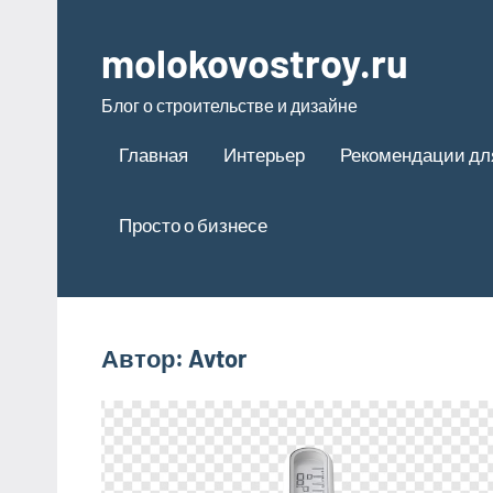
Перейти
к
molokovostroy.ru
содержимому
Блог о строительстве и дизайне
Главная
Интерьер
Рекомендации дл
Просто о бизнесе
Автор:
Avtor