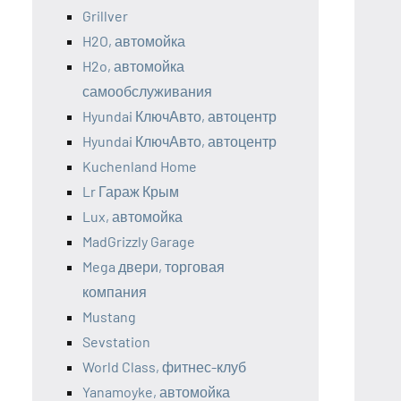
Grillver
H2O, автомойка
H2o, автомойка
самообслуживания
Hyundai КлючАвто, автоцентр
Hyundai КлючАвто, автоцентр
Kuchenland Home
Lr Гараж Крым
Lux, автомойка
MadGrizzly Garage
Mega двери, торговая
компания
Mustang
Sevstation
World Class, фитнес-клуб
Yanamoyke, автомойка