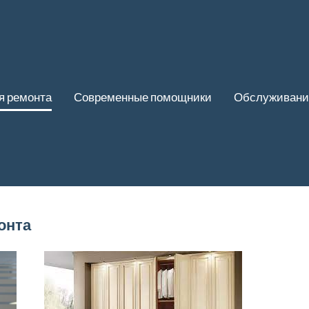
я ремонта
Современные помощники
Обслуживани
онта