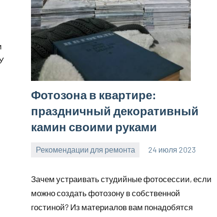
и
У
и
Фотозона в квартире:
праздничный декоративный
камин своими руками
Рекомендации для ремонта
24 июля 2023
molokovostro
Нет
комментариев
Зачем устраивать студийные фотосессии, если
можно создать фотозону в собственной
гостиной? Из материалов вам понадобятся