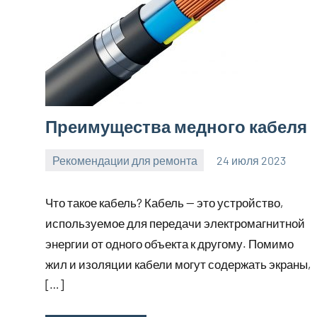
Преимущества медного кабеля
Рекомендации для ремонта
24 июля 2023
molokovostro
Нет
комментариев
Что такое кабель? Кабель — это устройство,
используемое для передачи электромагнитной
энергии от одного объекта к другому. Помимо
жил и изоляции кабели могут содержать экраны,
[…]