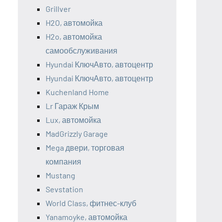
Grillver
H2O, автомойка
H2o, автомойка
самообслуживания
Hyundai КлючАвто, автоцентр
Hyundai КлючАвто, автоцентр
Kuchenland Home
Lr Гараж Крым
Lux, автомойка
MadGrizzly Garage
Mega двери, торговая
компания
Mustang
Sevstation
World Class, фитнес-клуб
Yanamoyke, автомойка