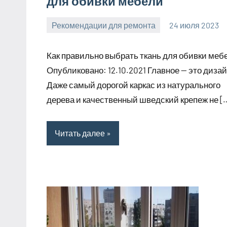
для обивки мебели
Рекомендации для ремонта
24 июля 2023
molokovostro
Нет
комментариев
Как правильно выбрать ткань для обивки меб
Опубликовано: 12.10.2021 Главное — это дизай
Даже самый дорогой каркас из натурального
дерева и качественный шведский крепеж не [
Читать далее