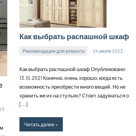
Как выбрать распашной шкаф
Рекомендации для ремонта
24 июля 2023
molokovostro
Нет
комментариев
Как выбрать распашной шкаф Опубликовано:
13.10.2021 Конечно, очень хорошо, когда есть
е
возможность приобрести много вещей. Но не
хранить же их на стульях? Стоит задуматься о
[…]
23
Читать далее
ым