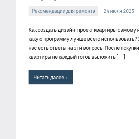
Рекомендации для ремонта
24 июля 2023
molokovostro
Нет
комментариев
Как создать дизайн-проект квартиры самому 
какую программу лучше всего использовать? 
нас есть ответы на эти вопросы После покупк
квартиры не каждый готов выложить […]
Читать далее