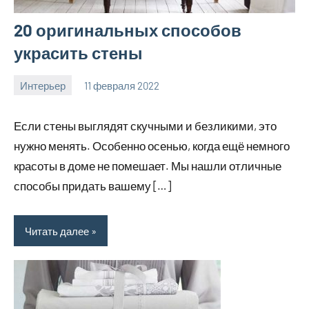
20 оригинальных способов
украсить стены
Интерьер
11 февраля 2022
molokovostro
Нет
комментариев
Если стены выглядят скучными и безликими, это
нужно менять. Особенно осенью, когда ещё немного
красоты в доме не помешает. Мы нашли отличные
способы придать вашему […]
Читать далее