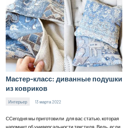
Мастер-класс: диванные подушки
из ковриков
Интерьер
13 марта 2022
molokovostro
Нет
комментариев
ССегодня мы приготовили для вас статью, которая
напомнит об универсальности текстиля. Ведь, если