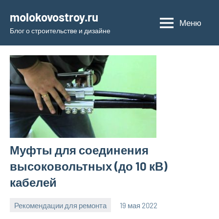
Перейти
molokovostroy.ru
к
Меню
Блог о строительстве и дизайне
содержимому
Муфты для соединения
высоковольтных (до 10 кВ)
кабелей
Рекомендации для ремонта
19 мая 2022
molokovostro
Нет