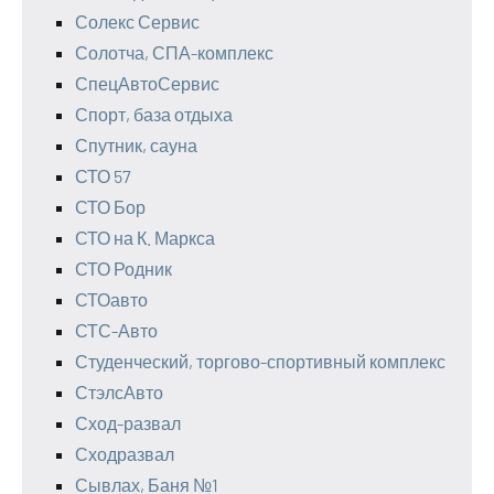
Солекс Сервис
Солотча, СПА-комплекс
СпецАвтоСервис
Спорт, база отдыха
Спутник, сауна
СТО 57
СТО Бор
СТО на К. Маркса
СТО Родник
СТОавто
СТС-Авто
Студенческий, торгово-спортивный комплекс
СтэлсАвто
Сход-развал
Сходразвал
Сывлах, Баня №1