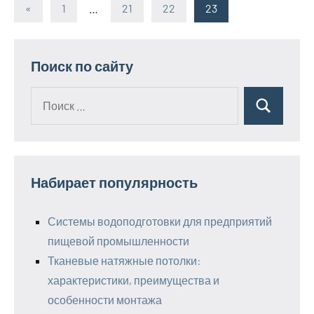
«
Предыдущие
1
…
21
22
23
Пагинация
записи
записей
Поиск по сайту
Поиск
Поиск
для:
Набирает популярность
Системы водоподготовки для предприятий
пищевой промышленности
Тканевые натяжные потолки:
характеристики, преимущества и
особенности монтажа