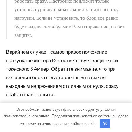
работать сразу. Настройке подлежит только
установка уровня срабатывания защиты по току
нагрузки. Если не установите, то блок всё равно
будет выдавать требуемое Вам напряжение, но без
защиты.
В крайнем случае – самое правое положение
ползунка резистора R4 соответствует защите при
токе около 6 Ампер. Обратите внимание, что при
включении блока с выставленным на выходе
выходным напряжением отличным от нуля, сразу
срабатывает защита.
Этот веб-сайт использует файлы cookie для улучшения
Это нормальная работа, связана с тем, что на
пользовательского опыта. Продолжая пользоваться сайтом, вы даете
выходе блока питания стоит конденсатор С5
согласие на использование файлов cookie.
OK
достаточно большой ёмкости. Для работы блока