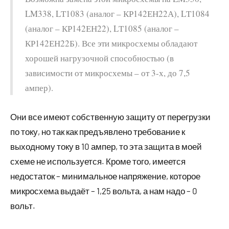
LM338, LТ1083 (аналог – КР142ЕН22А), LТ1084
(аналог – КР142ЕН22), LТ1085 (аналог –
КР142ЕН22Б). Все эти микросхемы обладают
хорошей нагрузочной способностью (в
зависимости от микросхемы – от 3-х, до 7,5
ампер).
Они все имеют собственную защиту от перегрузки
по току, но так как предъявлено требование к
выходному току в 10 ампер, то эта защита в моей
схеме не используется. Кроме того, имеется
недостаток – минимальное напряжение, которое
микросхема выдаёт – 1,25 вольта, а нам надо – 0
вольт.