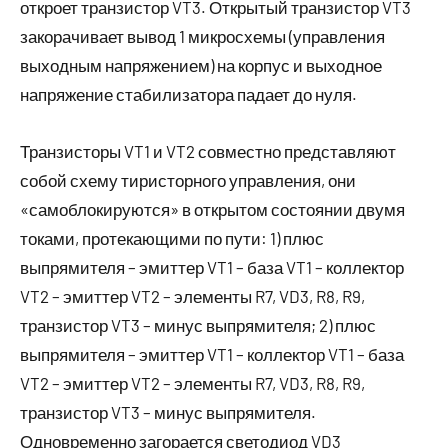
откроет транзистор VT3. Открытый транзистор VT3
закорачивает вывод 1 микросхемы (управления
выходным напряжением) на корпус и выходное
напряжение стабилизатора падает до нуля.
Транзисторы VT1 и VT2 совместно представляют
собой схему тиристорного управления, они
«самоблокируются» в открытом состоянии двумя
токами, протекающими по пути: 1) плюс
выпрямителя – эмиттер VT1 – база VT1 – коллектор
VT2 – эмиттер VT2 – элементы R7, VD3, R8, R9,
транзистор VT3 – минус выпрямителя; 2) плюс
выпрямителя – эмиттер VT1 – коллектор VT1 – база
VT2 – эмиттер VT2 – элементы R7, VD3, R8, R9,
транзистор VT3 – минус выпрямителя.
Одновременно загорается светодиод VD3