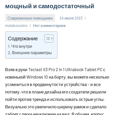
мощный и самодостаточный
Современные помощники
24 июля 2023
molokovostro
Нет комментариев
Содержание
Что внутри
Внешние параметры
Взяв в руки Teclast X3 Pro 2 in 1 Ultrabook Tablet PC с
новенькой Windows 10 на борту, вы можете несколько
усомниться в продвинутости устройства – и все
потому, что в плане дизайна его создатели решили
пойти против тренда и использовать острые углы.
Визуально это увеличило ширину рамок и сделало
таблет слегка неуклюжим на вид. В общем, корпус