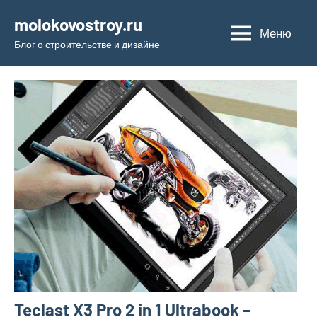
Перейти
molokovostroy.ru
к
Меню
Блог о строительстве и дизайне
содержимому
Teclast X3 Pro 2 in 1 Ultrabook –